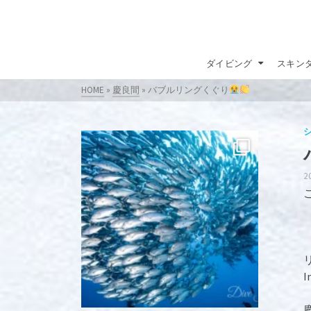
ダイビング
スキン
HOME
»
慶良間
»
バブルリングくぐり
2