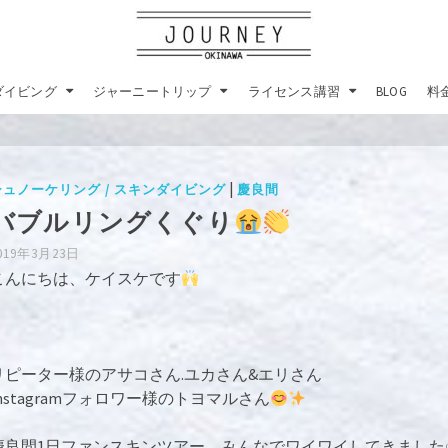
ダイビング
ジャーニートリップ
ライセンス講習
BLOG
料
|
シュノーケリング / スキンダイビング
慶良間
バブルリングくぐり
019年3月23日
こんにちは、ケイスケです
リピーター様のアサコさん.ユカさん&エリさん
Instagramフォロワー様のトヨマルさん
慶良間1日ファンスキンツアー、みんなでワイワイしてきました