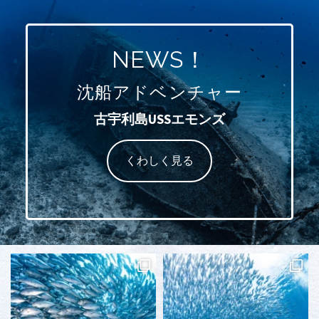
NEWS！
沈船アドベンチャー
古宇利島USSエモンズ
くわしく見る