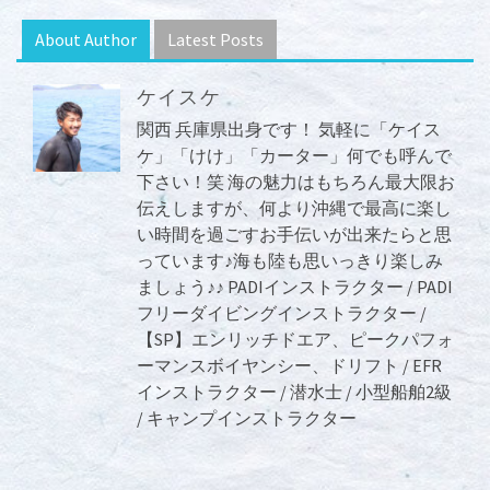
About Author
Latest Posts
ケイスケ
関西 兵庫県出身です！ 気軽に「ケイス
ケ」「けけ」「カーター」何でも呼んで
下さい！笑 海の魅力はもちろん最大限お
伝えしますが、何より沖縄で最高に楽し
い時間を過ごすお手伝いが出来たらと思
っています♪海も陸も思いっきり楽しみ
ましょう♪♪ PADIインストラクター / PADI
フリーダイビングインストラクター /
【SP】エンリッチドエア、ピークパフォ
ーマンスボイヤンシー、ドリフト / EFR
インストラクター / 潜水士 / 小型船舶2級
/ キャンプインストラクター