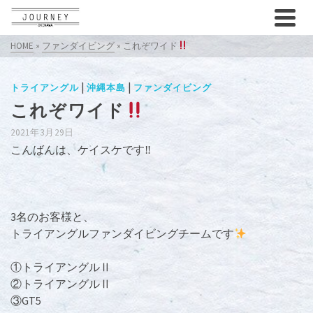
HOME
»
ファンダイビング
»
これぞワイド
|
|
トライアングル
沖縄本島
ファンダイビング
これぞワイド
2021年3月29日
こんばんは、ケイスケです‼︎
3名のお客様と、
トライアングルファンダイビングチームです
①トライアングルⅡ
②トライアングルⅡ
③GT5