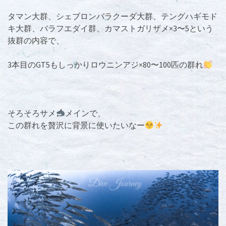
タマン大群、シェブロンバラクーダ大群、テングハギモド
キ大群、バラフエダイ群、カマストガリザメ×3〜5という
抜群の内容で、
3本目のGT5もしっかりロウニンアジ×80〜100匹の群れ
そろそろサメ
メインで、
この群れを贅沢に背景に使いたいなー