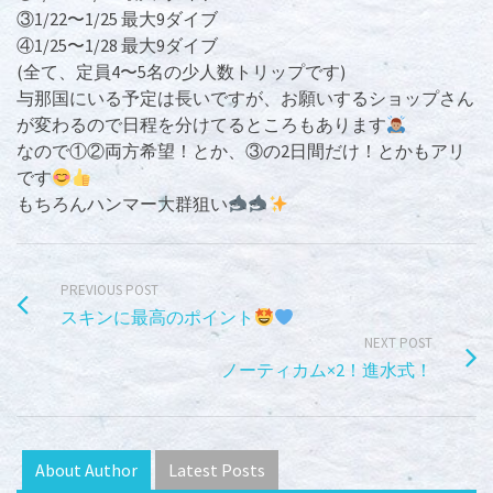
③1/22〜1/25 最大9ダイブ
④1/25〜1/28 最大9ダイブ
(全て、定員4〜5名の少人数トリップです)
与那国にいる予定は長いですが、お願いするショップさん
が変わるので日程を分けてるところもあります
なので①②両方希望！とか、③の2日間だけ！とかもアリ
です
もちろんハンマー大群狙い
PREVIOUS POST
スキンに最高のポイント
NEXT POST
ノーティカム×2！進水式！
About Author
Latest Posts