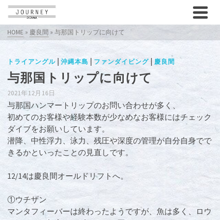
HOME
»
慶良間
»
与那国トリップに向けて
|
|
|
トライアングル
沖縄本島
ファンダイビング
慶良間
与那国トリップに向けて
2021年12月16日
与那国ハンマートリップのお問い合わせが多く、
初めてのお客様や経験本数が少なめなお客様にはチェック
ダイブをお願いしています。
潜降、中性浮力、泳力、残圧や深度の管理が自分自身でで
きるかといったことの見直しです。
12/14は慶良間オールドリフトへ。
①ウチザン
マンタフィーバーは終わったようですが、魚は多く、ロウ