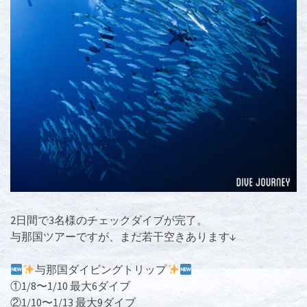
2日間で3名様のチェックダイブが完了。
与那国ツアーですが、まだ若干空きあります↓
与那国ダイビングトリップ
①1/8〜1/10 最大6ダイブ
②1/10〜1/13 最大9ダイブ