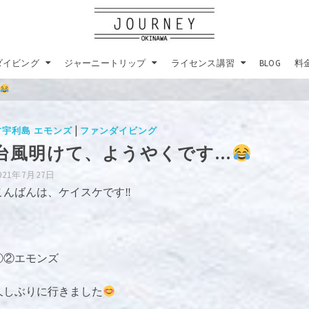
ダイビング
ジャーニートリップ
ライセンス講習
BLOG
料
|
古宇利島 エモンズ
ファンダイビング
台風明けて、ようやくです…
021年7月27日
こんばんは、ケイスケです‼︎
①②エモンズ
久しぶりに行きました