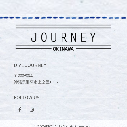
DIVE JOURNEY
〒900-0011
沖縄県那覇市上之屋1-8-5
FOLLOW US！
© 2026 DIVE JOURNEY All rights reserved.