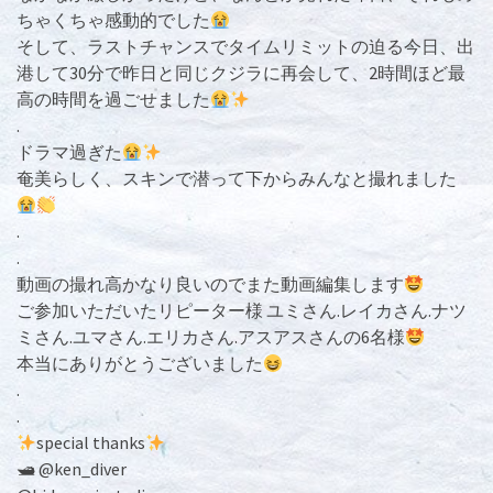
ちゃくちゃ感動的でした
そして、ラストチャンスでタイムリミットの迫る今日、出
港して30分で昨日と同じクジラに再会して、2時間ほど最
高の時間を過ごせました
.
ドラマ過ぎた
奄美らしく、スキンで潜って下からみんなと撮れました
.
.
動画の撮れ高かなり良いのでまた動画編集します
ご参加いただいたリピーター様 ユミさん.レイカさん.ナツ
ミさん.ユマさん.エリカさん.アスアスさんの6名様
本当にありがとうございました
.
.
special thanks
🛥 @ken_diver