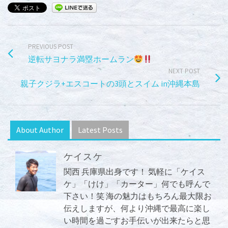
PREVIOUS POST
逆転サヨナラ満塁ホームラン
NEXT POST
親子クジラ+エスコートの3頭とスイム in沖縄本島
About Author
Latest Posts
ケイスケ
関西 兵庫県出身です！ 気軽に「ケイス
ケ」「けけ」「カーター」何でも呼んで
下さい！笑 海の魅力はもちろん最大限お
伝えしますが、何より沖縄で最高に楽し
い時間を過ごすお手伝いが出来たらと思