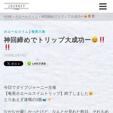
HOME
»
ホエールスイム
»
神回締めでトリップ大成功ー
|
ホエールスイム
奄美大島
神回締めでトリップ大成功ー
2020年2月14日
.
.
今日でダイブジャーニー主催
【奄美ホエールスイムトリップ】終了しました
とりあえず速報の1枚
.
なかなか厳しかったけど、なんとか見れた昨日、それもめ