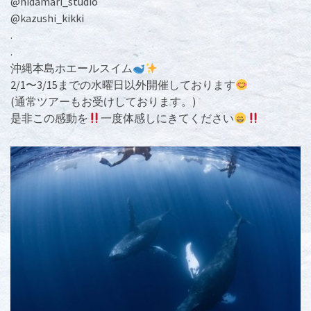
@hidamari_studio
@kazushi_kikki
.
.
沖縄本島ホエールスイム
2/1〜3/15までの水曜日以外開催しております
(通常ツアーもお受けしております。)
是非この感動を
一度体感しにきてください