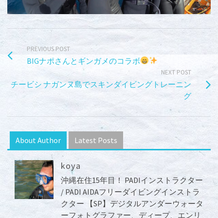
PREVIOUS POST
BIGナポさんとギンガメのコラボ
NEXT POST
チービシ ナガンヌ島でスキンダイビングトレーニン
グ
About Author
Latest Posts
koya
沖縄在住15年目！ PADIインストラクター
/ PADI AIDAフリーダイビングインストラ
クター 【SP】デジタルアンダーウォータ
ーフォトグラファー、ディープ、エンリ