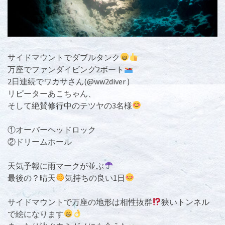
サイドマウントでダブルタンク
万座でファンダイビング2ボート
2日連続でワカサさん(@ww2diver )
リピーターあこちゃん、
そして絶賛修行中のテツヤの3名様
①オーバーヘッドロック
②ドリームホール
天気予報に雨マークが並ぶ
最後の？晴天
気持ちの良い1日
サイドマウントで万座の地形は相性抜群
狭いトンネル
で絵になります