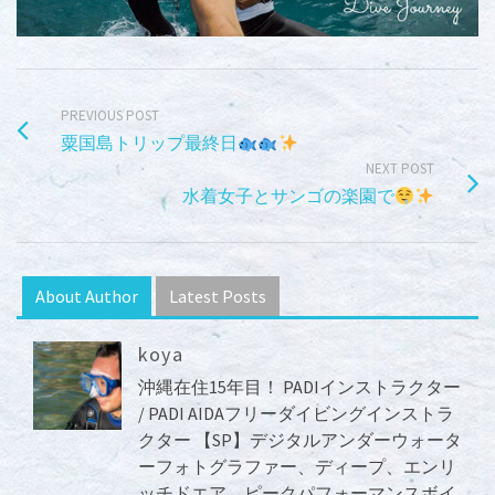
PREVIOUS POST
粟国島トリップ最終日
NEXT POST
水着女子とサンゴの楽園で
About Author
Latest Posts
koya
沖縄在住15年目！ PADIインストラクター
/ PADI AIDAフリーダイビングインストラ
クター 【SP】デジタルアンダーウォータ
ーフォトグラファー、ディープ、エンリ
ッチドエア、ピークパフォーマンスボイ