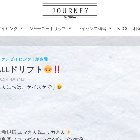
ダイビング
ジャーニートリップ
ライセンス講習
BLOG
料
|
ファンダイビング
慶良間
ALLドリフト
019年4月24日
こんにちは、ケイスケです
ご新規様.ユマさん&エリカさん
慶良間ファンダイビング3ダイブです🏝