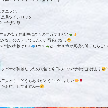
①クエフ北
②黒島ツインロック
③ウチザン礁
1本目の安全停止中に久々のアカウミガメ
なかなかのガメラでしたが、写真はなし
その他の大物は1GT
1カメ
と、サメ
が真後ろ通ったらしい
イソバナが綺麗だったので後で今日のイソバナ特集あげます
お二人とも、どうもありがとうございました
またお待ちしてますねー