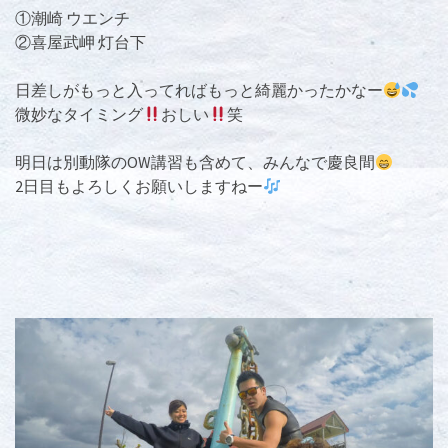
①潮崎 ウエンチ
②喜屋武岬 灯台下
日差しがもっと入ってればもっと綺麗かったかなー
微妙なタイミング
おしい
笑
明日は別動隊のOW講習も含めて、みんなで慶良間
2日目もよろしくお願いしますねー