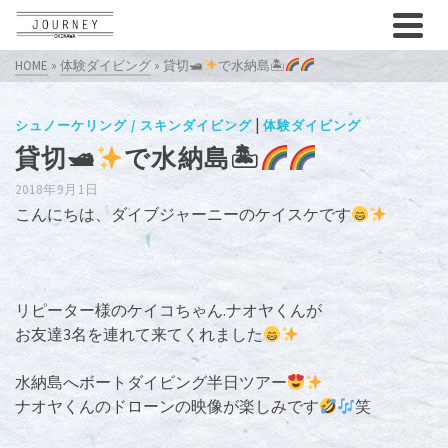
HOME
»
体験ダイビング
»
貸切🛥
で水納島🏝
|
シュノーケリング / スキンダイビング
体験ダイビング
貸切🛥
で水納島🏝
2018年9月1日
こんにちは、ダイブジャーニーのケイスケです
リピーター様のケイコちゃん.ナオヤくんが
お友達3名を連れて来てくれました
水納島へボートダイビング半日ツアー
ナオヤくんのドローンの映像が楽しみです
笑