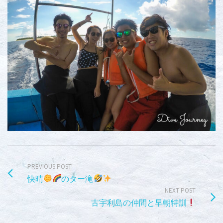
PREVIOUS POST
快晴
のター滝
NEXT POST
古宇利島の仲間と早朝特訓