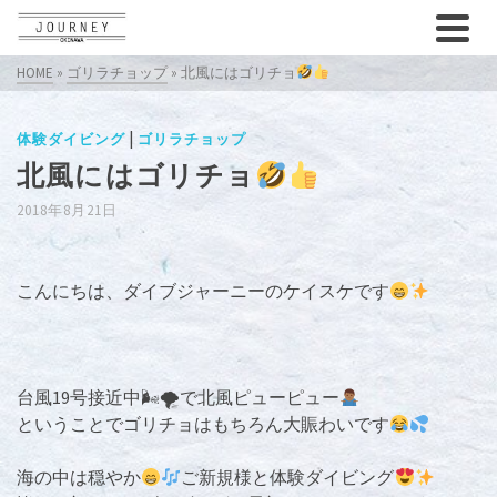
HOME
»
ゴリラチョップ
»
北風にはゴリチョ
|
体験ダイビング
ゴリラチョップ
北風にはゴリチョ
2018年8月21日
こんにちは、ダイブジャーニーのケイスケです
台風19号接近中🌬🌪で北風ピューピュー
ということでゴリチョはもちろん大賑わいです
海の中は穏やか
ご新規様と体験ダイビング