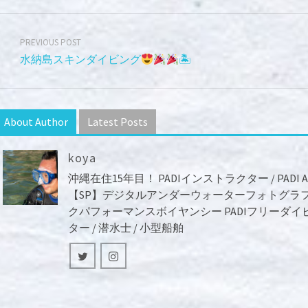
PREVIOUS POST
水納島スキンダイビング
🏝
About Author
Latest Posts
koya
沖縄在住15年目！ PADIインストラクター / PA
【SP】デジタルアンダーウォーターフォトグラ
クパフォーマンスボイヤンシー PADIフリーダイビ
ター / 潜水士 / 小型船舶