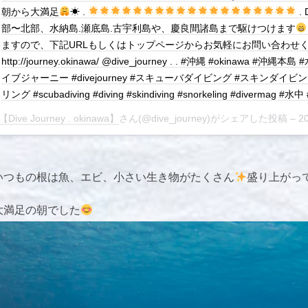
朝から大満足
☀ .
.
部〜北部、水納島.瀬底島.古宇利島や、慶良間諸島まで駆けつけます
ますので、下記URLもしくはトップページからお気軽にお問い合わせ
http://journey.okinawa/ @dive_journey . . #沖縄 #okinawa 
イブジャーニー #divejourney #スキューバダイビング #スキンダイビ
リング #scubadiving #diving #skindiving #snorkeling #divermag 
【Dive Journey . okinawa】
さん(@dive_journey)がシェアした投稿 –
2
いつもの根は魚、エビ、小さい生き物がたくさん
盛り上がっ
大満足の朝でした