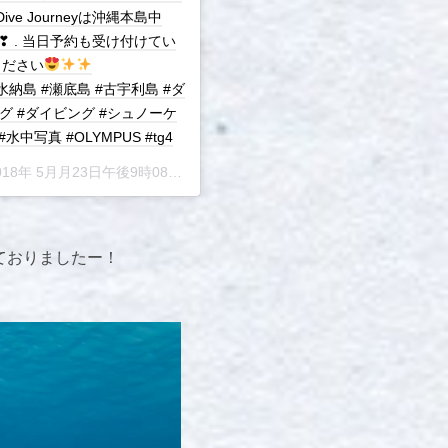
 Dive Journeyは沖縄本島中
❣ . 当日予約も受け付けてい
ください
#沖縄本島 #水納島 #瀬底島 #古宇利島 #ダ
ング #ダイビング #シュノーケ
#水中 #水中写真 #OLYMPUS #tg4
018年 5月月23日午後9時08分PDT
ておりましたー！