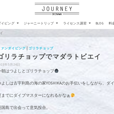
ダイビング
ジャーニートリップ
ライセンス講習
BLOG
料
イ
|
ファンダイビング
ゴリラチョップ
ゴリラチョップでマダラトビエイ
018年5月24日
今朝はつよしとゴリラチョップ
つよしは古宇利島の海の家YOSHIKAのお手伝いをしながら、
夏までにダイブマスターになれるかなぁ
粟国島で出会って意気投合。