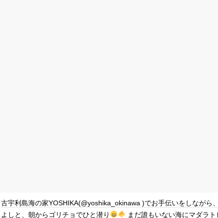
古宇利島海の家YOSHIKA(@yoshika_okinawa )でお手伝いをし
よしと、朝からゴリチョでひと潜り
まだ誰もいない海にマダラト