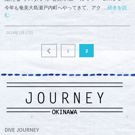
今年も奄美大島瀬戸内町へやってきて、アク …
続きを読
む
2024年1月17日
投
1
2
稿
の
ペ
ー
ジ
送
DIVE JOURNEY
り